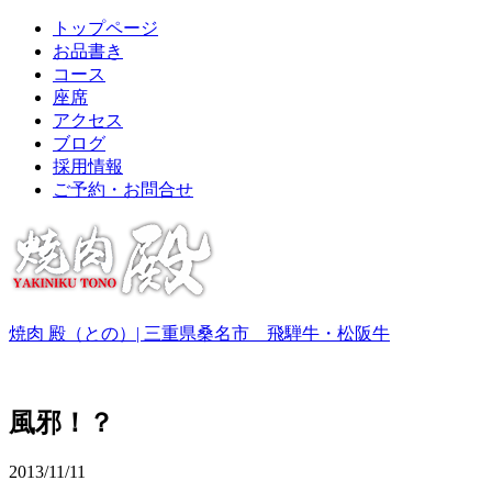
トップページ
お品書き
コース
座席
アクセス
ブログ
採用情報
ご予約・お問合せ
焼肉 殿（との）| 三重県桑名市 飛騨牛・松阪牛
風邪！？
2013/11/11