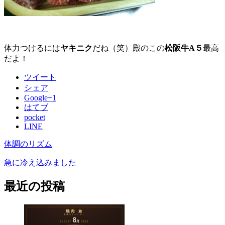
体力つけるには
ヤキニク
だね（笑）殿のこの
松阪牛A５
最高
だよ！
ツイート
シェア
Google+1
はてブ
pocket
LINE
体調のリズム
急に冷え込みました
最近の投稿