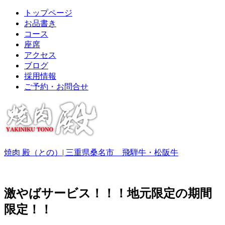
トップページ
お品書き
コース
座席
アクセス
ブログ
採用情報
ご予約・お問合せ
焼肉 殿（との）| 三重県桑名市 飛騨牛・松阪牛
激やばサービス！！！地元限定の期間
限定！！