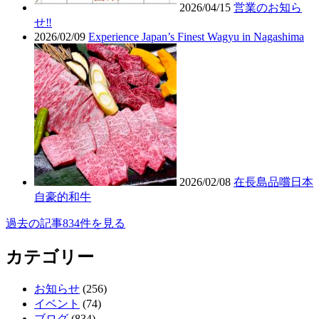
2026/04/15
営業のお知ら
せ‼︎
2026/02/09
Experience Japan’s Finest Wagyu in Nagashima
2026/02/08
在長島品嚐日本
自豪的和牛
過去の記事834件を見る
カテゴリー
お知らせ
(256)
イベント
(74)
ブログ
(834)