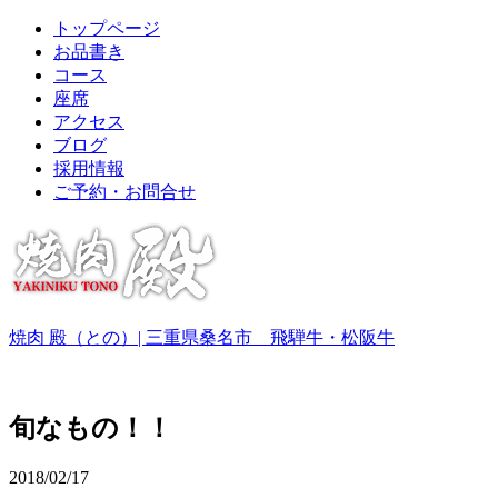
トップページ
お品書き
コース
座席
アクセス
ブログ
採用情報
ご予約・お問合せ
焼肉 殿（との）| 三重県桑名市 飛騨牛・松阪牛
旬なもの！！
2018/02/17