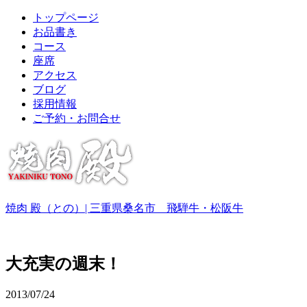
トップページ
お品書き
コース
座席
アクセス
ブログ
採用情報
ご予約・お問合せ
焼肉 殿（との）| 三重県桑名市 飛騨牛・松阪牛
大充実の週末！
2013/07/24