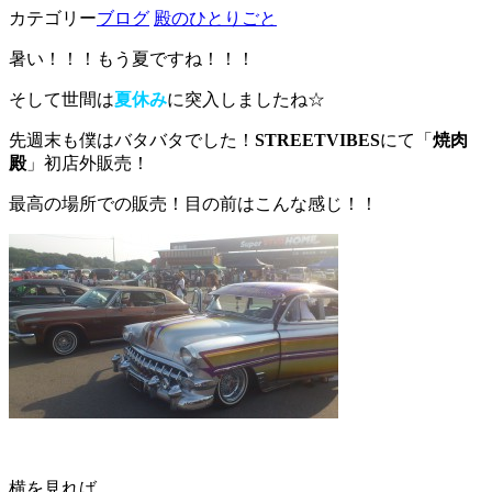
カテゴリー
ブログ
殿のひとりごと
暑い！！！もう夏ですね！！！
そして世間は
夏休み
に突入しましたね☆
先週末も僕はバタバタでした！
STREETVIBES
にて「
焼肉
殿
」初店外販売！
最高の場所での販売！目の前はこんな感じ！！
横を見れば