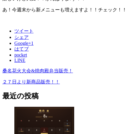
あ！今週末から新メニューも増えますよ！！チェック！！
ツイート
シェア
Google+1
はてブ
pocket
LINE
桑名花火大会&焼肉殿弁当販売！
２７日より新商品販売！！
最近の投稿