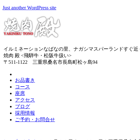
Just another WordPress site
イルミネーションなばなの里、ナガシマスパーランドすぐ近
焼肉 殿 <飛騨牛・松阪牛扱い>
〒511-1122 三重県桑名市長島町松ヶ島94
お品書き
コース
座席
アクセス
ブログ
採用情報
ご予約・お問合せ