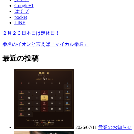
Google+1
はてブ
pocket
LINE
２月２３日本日は定休日！
桑名のイオンと言えば「マイカル桑名」
最近の投稿
2026/07/11
営業のお知らせ