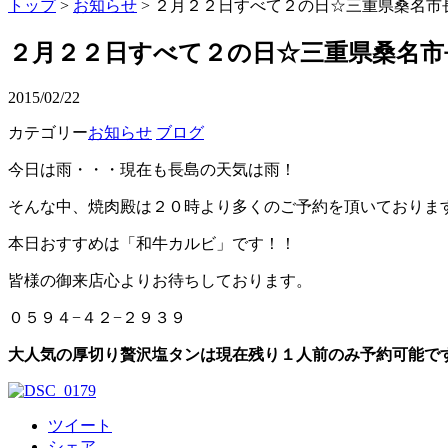
トップ
>
お知らせ
> ２月２２日すべて２の日☆三重県桑名市
２月２２日すべて２の日☆三重県桑名市
2015/02/22
カテゴリー
お知らせ
ブログ
今日は雨・・・現在も長島の天気は雨！
そんな中、焼肉殿は２０時より多くのご予約を頂いておりま
本日おすすめは「和牛カルビ」です！！
皆様の御来店心よりお待ちしております。
０５９４−４２−２９３９
大人気の厚切り贅沢塩タンは現在残り１人前のみ予約可能で
ツイート
シェア