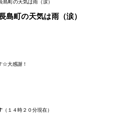
長島町の天気は雨（涙）
長島町の天気は雨（涙）
す☆大感謝！
す
（１４時２０分現在）