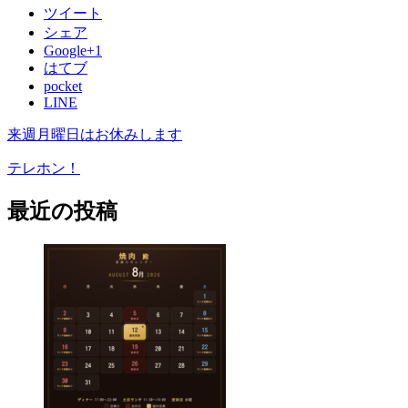
ツイート
シェア
Google+1
はてブ
pocket
LINE
来週月曜日はお休みします
テレホン！
最近の投稿