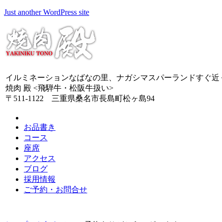
Just another WordPress site
イルミネーションなばなの里、ナガシマスパーランドすぐ近
焼肉 殿 <飛騨牛・松阪牛扱い>
〒511-1122 三重県桑名市長島町松ヶ島94
お品書き
コース
座席
アクセス
ブログ
採用情報
ご予約・お問合せ