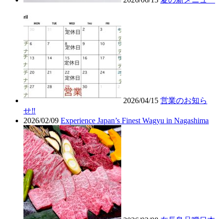
2026/04/15
営業のお知ら
せ‼︎
2026/02/09
Experience Japan’s Finest Wagyu in Nagashima