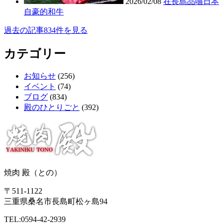
2026/02/08
在長島品嚐日本
自豪的和牛
過去の記事834件を見る
カテゴリー
お知らせ
(256)
イベント
(74)
ブログ
(834)
殿のひとりごと
(392)
焼肉 殿（との）
〒511-1122
三重県桑名市長島町松ヶ島94
TEL:0594-42-2939