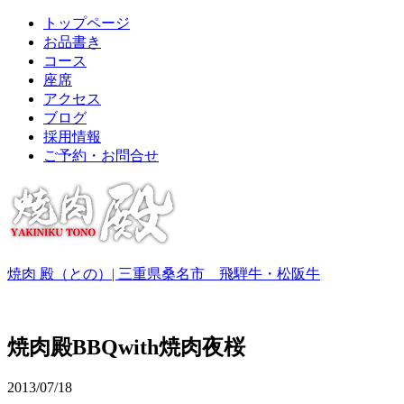
トップページ
お品書き
コース
座席
アクセス
ブログ
採用情報
ご予約・お問合せ
焼肉 殿（との）| 三重県桑名市 飛騨牛・松阪牛
焼肉殿BBQwith焼肉夜桜
2013/07/18