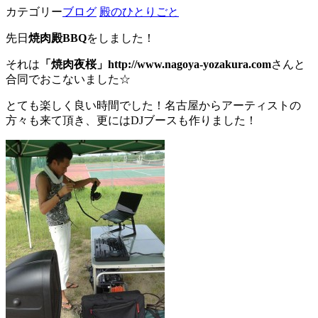
カテゴリー
ブログ
殿のひとりごと
先日
焼肉殿BBQ
をしました！
それは
「焼肉夜桜」http://www.nagoya-yozakura.com
さんと
合同でおこないました☆
とても楽しく良い時間でした！名古屋からアーティストの
方々も来て頂き、更にはDJブースも作りました！