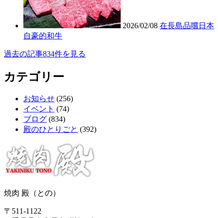
2026/02/08
在長島品嚐日本
自豪的和牛
過去の記事834件を見る
カテゴリー
お知らせ
(256)
イベント
(74)
ブログ
(834)
殿のひとりごと
(392)
焼肉 殿（との）
〒511-1122