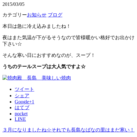
2015/03/05
カテゴリー
お知らせ
ブログ
本日は急に冷え込みましたね！
夜はまた気温が下がるそうなので皆様暖かい格好でお出かけ
下さい☆
そんな寒い日におすすめなのが、スープ！
うちのテールスープは大人気ですよ☆
ツイート
シェア
Google+1
はてブ
pocket
LINE
３月になりましたね☆それでも長島なばなの里はまだ寒い！