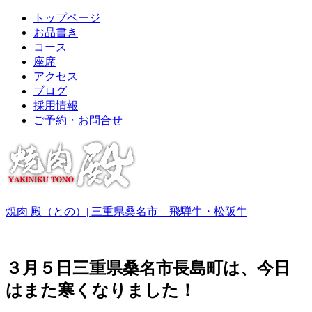
トップページ
お品書き
コース
座席
アクセス
ブログ
採用情報
ご予約・お問合せ
焼肉 殿（との）| 三重県桑名市 飛騨牛・松阪牛
３月５日三重県桑名市長島町は、今日
はまた寒くなりました！