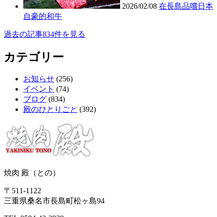
2026/02/08
在長島品嚐日本
自豪的和牛
過去の記事834件を見る
カテゴリー
お知らせ
(256)
イベント
(74)
ブログ
(834)
殿のひとりごと
(392)
焼肉 殿（との）
〒511-1122
三重県桑名市長島町松ヶ島94