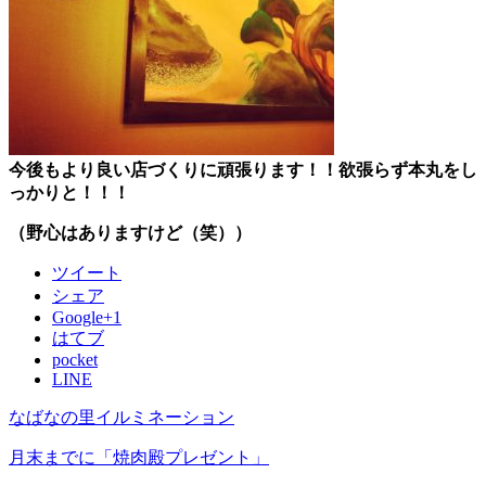
今後もより良い店づくりに頑張ります！！欲張らず本丸をし
っかり
と！！！
（野心はありますけど（笑））
ツイート
シェア
Google+1
はてブ
pocket
LINE
なばなの里イルミネーション
月末までに「焼肉殿プレゼント」