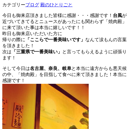
カテゴリー
ブログ
殿のひとりごと
今日も御来店頂きました皆様に感謝・・・感謝です！
台風
が
近づいてきてるとニュ
ースがあったにも関わらず「焼肉殿」
に来て頂いた事は本当に嬉し
いです！！
昨日も御来店いただいた方に
帰りの際に
「ここらで一番美味いです」
なんて涙もんの言葉
を頂き
ました！
次は
「三重県で一番美味い」
と言ってもらえるように頑張り
ます！
そして今日は
名古屋、奈良、岐阜
と本当に遠方からも悪天候
の中、
「焼肉殿」を目指して食べに来て頂きました！本当に
感謝です！