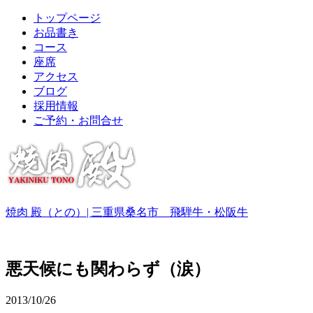
トップページ
お品書き
コース
座席
アクセス
ブログ
採用情報
ご予約・お問合せ
焼肉 殿（との）| 三重県桑名市 飛騨牛・松阪牛
悪天候にも関わらず（涙）
2013/10/26