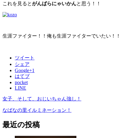
これを見ると
がんばらにゃいかん
と思う！！
生涯ファイター！！俺も生涯ファイターでいたい！！
ツイート
シェア
Google+1
はてブ
pocket
LINE
女子、そして、おじいちゃん強し！
なばなの里イルミネーション！
最近の投稿