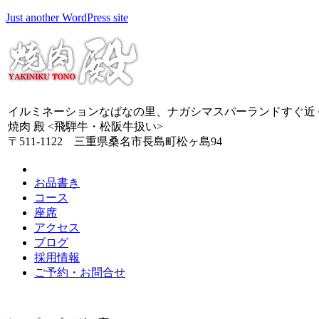
Just another WordPress site
イルミネーションなばなの里、ナガシマスパーランドすぐ近
焼肉 殿 <飛騨牛・松阪牛扱い>
〒511-1122 三重県桑名市長島町松ヶ島94
お品書き
コース
座席
アクセス
ブログ
採用情報
ご予約・お問合せ