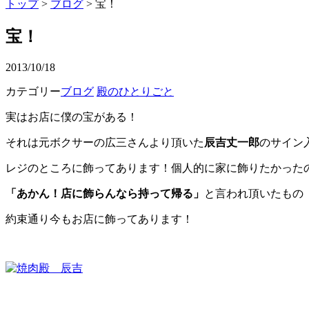
トップ
>
ブログ
> 宝！
宝！
2013/10/18
カテゴリー
ブログ
殿のひとりごと
実はお店に僕の宝がある！
それは元ボクサーの広三さんより頂いた
辰吉丈一郎
のサイン
レジのところに飾ってあります！個人的に家に飾りたかった
「あかん！店に飾らんなら持って帰る」
と言われ頂いたもの
約束通り今もお店に飾ってあります！