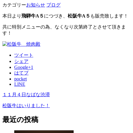
カテゴリー
お知らせ
ブログ
本日より
飛騨牛A５
につづき、
松阪牛A５
も販売致します！
共に特別メニューの為、なくなり次第終了とさせて頂きま
す！
ツイート
シェア
Google+1
はてブ
pocket
LINE
１１月４日なばな渋滞
松阪牛はいりました！
最近の投稿