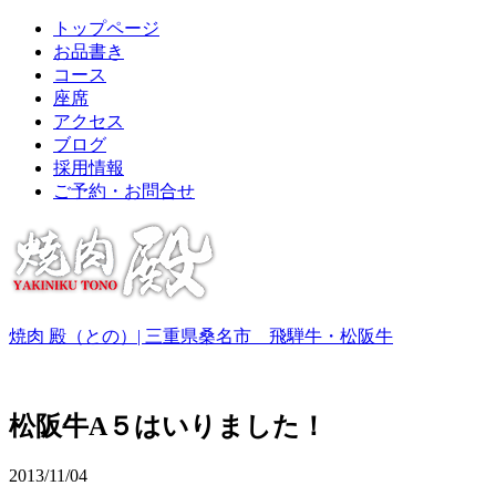
トップページ
お品書き
コース
座席
アクセス
ブログ
採用情報
ご予約・お問合せ
焼肉 殿（との）| 三重県桑名市 飛騨牛・松阪牛
松阪牛A５はいりました！
2013/11/04