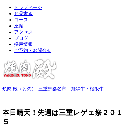
トップページ
お品書き
コース
座席
アクセス
ブログ
採用情報
ご予約・お問合せ
焼肉 殿（との）| 三重県桑名市 飛騨牛・松阪牛
本日晴天！先週は三重レゲェ祭２０１
５