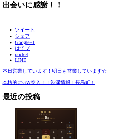
出会いに感謝！！
ツイート
シェア
Google+1
はてブ
pocket
LINE
本日営業しています！明日も営業しています☆
本格的にGW突入！！渋滞情報！長島町！
最近の投稿