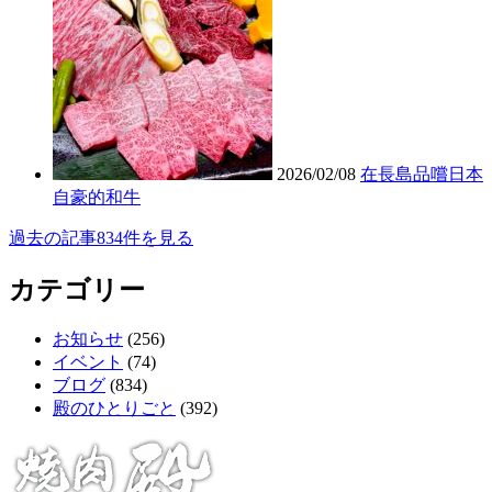
2026/02/08
在長島品嚐日本
自豪的和牛
過去の記事834件を見る
カテゴリー
お知らせ
(256)
イベント
(74)
ブログ
(834)
殿のひとりごと
(392)