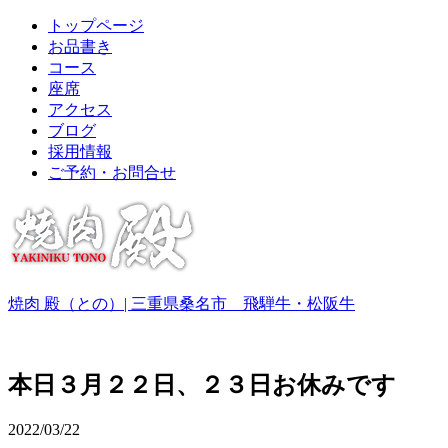
トップページ
お品書き
コース
座席
アクセス
ブログ
採用情報
ご予約・お問合せ
焼肉 殿（との）| 三重県桑名市 飛騨牛・松阪牛
本日３月２２日、２３日お休みです
2022/03/22