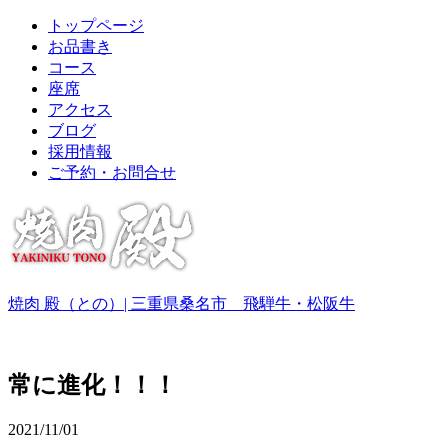
トップページ
お品書き
コース
座席
アクセス
ブログ
採用情報
ご予約・お問合せ
焼肉 殿（との）| 三重県桑名市 飛騨牛・松阪牛
常に進化！！！
2021/11/01