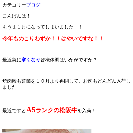
カテゴリー
ブログ
こんばんは！
もう１１月になってしまいました！！
今年ものこりわずか！！はやいですな！！
最近急に
寒くなり
皆様体調はいかがですか？
焼肉殿も営業を１０月より再開して、お肉もどんどん入荷し
ました！
A5
ランクの松阪牛
最近ですと
を入荷！