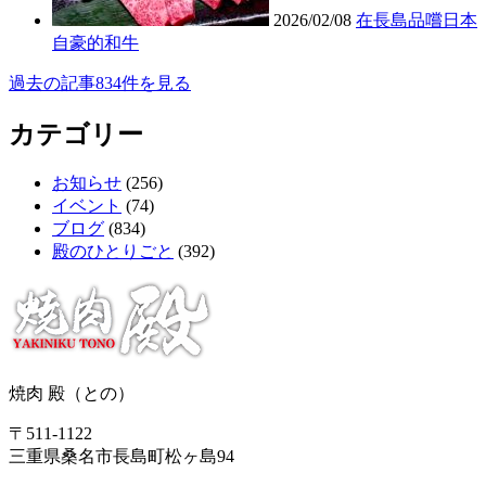
2026/02/08
在長島品嚐日本
自豪的和牛
過去の記事834件を見る
カテゴリー
お知らせ
(256)
イベント
(74)
ブログ
(834)
殿のひとりごと
(392)
焼肉 殿（との）
〒511-1122
三重県桑名市長島町松ヶ島94