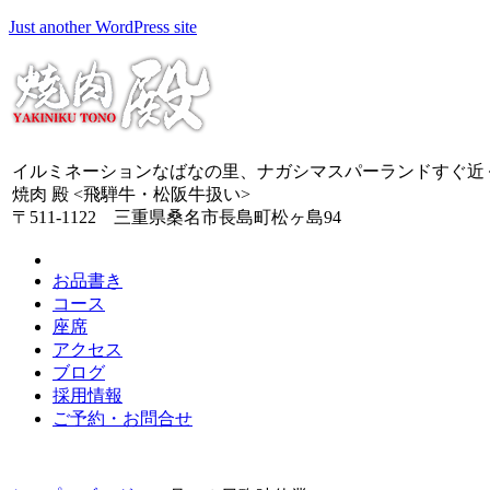
Just another WordPress site
イルミネーションなばなの里、ナガシマスパーランドすぐ近
焼肉 殿 <飛騨牛・松阪牛扱い>
〒511-1122 三重県桑名市長島町松ヶ島94
お品書き
コース
座席
アクセス
ブログ
採用情報
ご予約・お問合せ