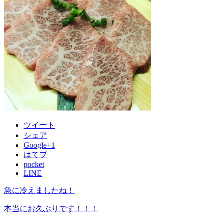
ツイート
シェア
Google+1
はてブ
pocket
LINE
急に冷えましたね！
本当にお久ぶりです！！！