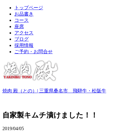
トップページ
お品書き
コース
座席
アクセス
ブログ
採用情報
ご予約・お問合せ
焼肉 殿（との）| 三重県桑名市 飛騨牛・松阪牛
自家製キムチ漬けました！！
2019/04/05