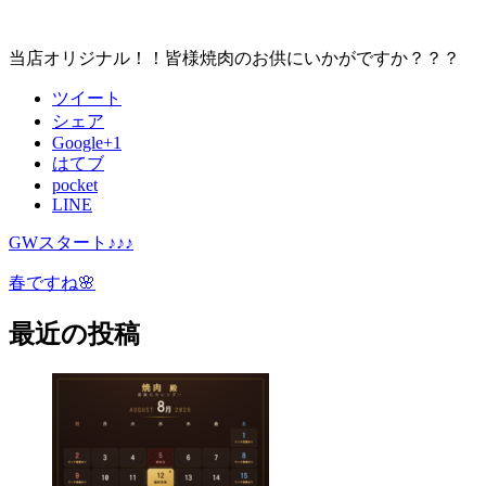
当店オリジナル！！皆様焼肉のお供にいかがですか？？？
ツイート
シェア
Google+1
はてブ
pocket
LINE
GWスタート♪♪♪
春ですね🌸
最近の投稿